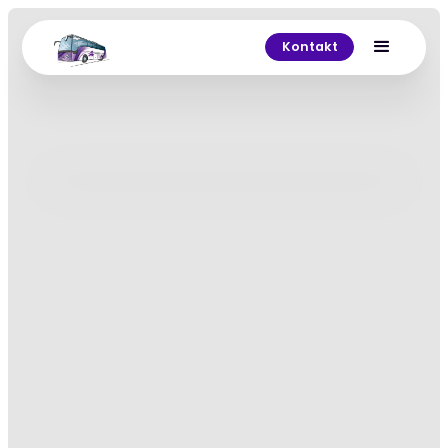
Kontakt
Zpět
SETRA S 516 HD/2 4*: 49+1
49+1
osob