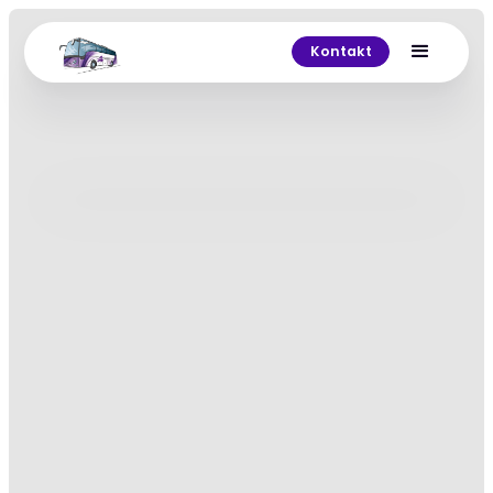
Kontakt
Zpět
MERCEDES-BENZ EDURMAN SPRINTER:
19+1
19+1
osob